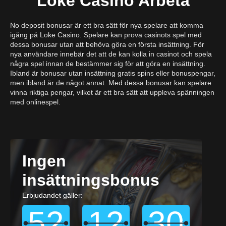
Loke Casino Arbeta
No deposit bonusar är ett bra sätt för nya spelare att komma
igång på Loke Casino. Spelare kan prova casinots spel med
dessa bonusar utan att behöva göra en första insättning. För
nya användare innebär det att de kan kolla in casinot och spela
några spel innan de bestämmer sig för att göra en insättning.
Ibland är bonusar utan insättning gratis spins eller bonuspengar,
men ibland är de något annat. Med dessa bonusar kan spelare
vinna riktiga pengar, vilket är ett bra sätt att uppleva spänningen
med onlinespel.
Ingen
insättningsbonus
Erbjudandet gäller:
52
12
28