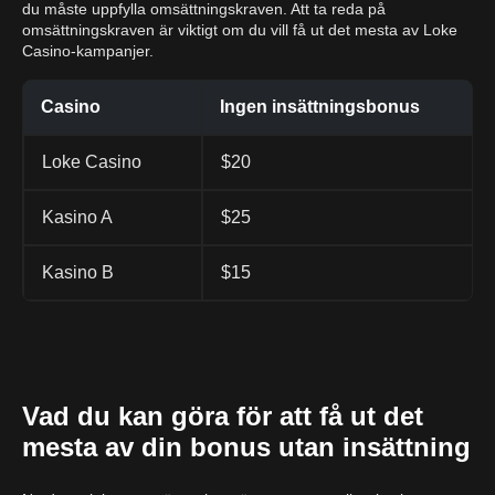
du måste uppfylla omsättningskraven. Att ta reda på
omsättningskraven är viktigt om du vill få ut det mesta av Loke
Casino-kampanjer.
Casino
Ingen insättningsbonus
Loke Casino
$20
Kasino A
$25
Kasino B
$15
Vad du kan göra för att få ut det
mesta av din bonus utan insättning