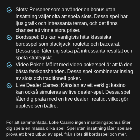
Slots: Personer som använder en bonus utan
insättning väljer ofta att spela slots. Dessa spel har
ljus grafik och intressanta teman, och det finns
chanser att vinna stora priser.
Bordsspel: Du kan vanligtvis hitta klassiska
bordsspel som blackjack, roulette och baccarat.
Dessa spel låter dig satsa på intressanta resultat och
spela strategiskt.
Video Poker: Målet med video pokerspel är att få den
bästa femkortshanden. Dessa spel kombinerar inslag
av slots och traditionell poker.
Live Dealer Games: Känslan av ett verkligt kasino
kan också simuleras av live dealer-spel. Dessa spel
låter dig prata med en live dealer i realtid, vilket gör
upplevelsen bättre.
För att sammanfatta, Loke Casino ingen insättningsbonus låter
dig spela en massa olika spel. Spel utan insättning låter spelare
prova ett brett utbud av spel, från slots till bordsspel och mer.