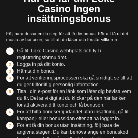
Casino Ingen
insättningsbonus
Följ bara dessa enkla steg för att få din bonus. För att få ut det
mesta av bonusen, se till att du läser och förstår villkoren.
Gå till Loke Casino webbplats och fyll i
registreringsformuläret.
Logga in på ditt konto.
Hämta din bonus.
För att verifieringsprocessen ska gå smidigt, se till att
du ger tillförlitlig personlig information.
Titta i din e-post för en länk som låter dig bevisa vem
du är. Det är viktigt att du klickar på den här länken
för att aktivera ditt konto och få bonusen.
För att hitta bonuserbjudandet utan insättning, gå till
kampanj- eller bonussidan efter att ha loggat in.
För att få din bonus utan insättning, följ bara de
angivna stegen. Du kan behöva ange en bonuskod