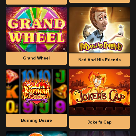
Grand Wheel
Bugs Party
Burning Desire
Joker's Cap