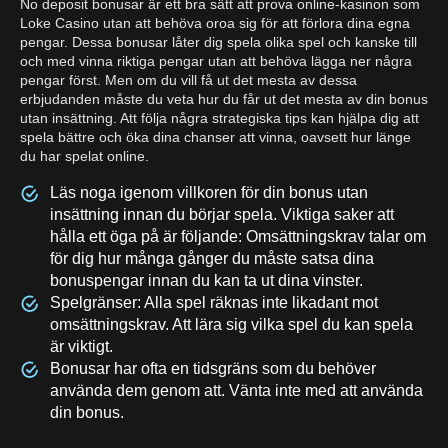
No deposit bonusar är ett bra sätt att prova online-kasinon som
Loke Casino utan att behöva oroa sig för att förlora dina egna
pengar. Dessa bonusar låter dig spela olika spel och kanske till
och med vinna riktiga pengar utan att behöva lägga ner några
pengar först. Men om du vill få ut det mesta av dessa
erbjudanden måste du veta hur du får ut det mesta av din bonus
utan insättning. Att följa några strategiska tips kan hjälpa dig att
spela bättre och öka dina chanser att vinna, oavsett hur länge
du har spelat online.
Läs noga igenom villkoren för din bonus utan
insättning innan du börjar spela. Viktiga saker att
hålla ett öga på är följande: Omsättningskrav talar om
för dig hur många gånger du måste satsa dina
bonuspengar innan du kan ta ut dina vinster.
Spelgränser: Alla spel räknas inte likadant mot
omsättningskrav. Att lära sig vilka spel du kan spela
är viktigt.
Bonusar har ofta en tidsgräns som du behöver
använda dem genom att. Vänta inte med att använda
din bonus.