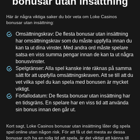
bonusar utan insättning
Här är några viktiga saker du bör veta om Loke Casinos
bonusar utan insättning:
Omsättningskrav: De flesta bonusar utan insättning
har omsättningskrav som du måste uppfylla innan du
kan ta ut dina vinster. Med andra ord måste spelare
satsa en viss summa pengar innan de kan ta ut några
bonusvinster.
Spelgränser: Alla spel kanske inte räknas på samma
sätt för att uppfylla omsättningskraven. Att se till att du
vet vilka spel du kan spela med bonusen är mycket
viktigt.
Förfallodatum: De flesta bonusar utan insättning har
en tidsgräns. En spelare har en viss tid att använda
sin bonus innan den går ut.
Kort sagt, Loke Casinos bonusar utan insättning låter dig spela
spel online utan någon risk. För att få ut det mesta av dessa
bonusar och ha en rolig tid att spela, är det viktigt att känna till