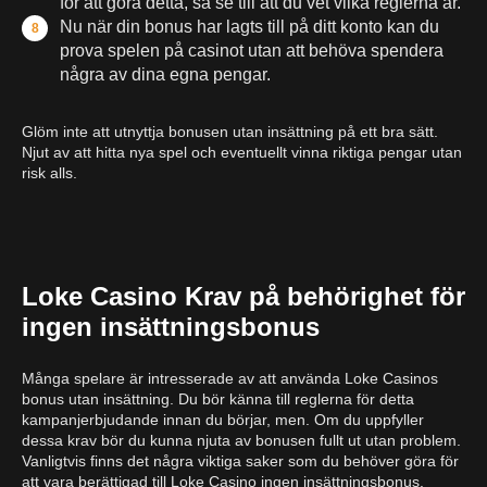
för att göra detta, så se till att du vet vilka reglerna är.
Nu när din bonus har lagts till på ditt konto kan du
prova spelen på casinot utan att behöva spendera
några av dina egna pengar.
Glöm inte att utnyttja bonusen utan insättning på ett bra sätt.
Njut av att hitta nya spel och eventuellt vinna riktiga pengar utan
risk alls.
Loke Casino Krav på behörighet för
ingen insättningsbonus
Många spelare är intresserade av att använda Loke Casinos
bonus utan insättning. Du bör känna till reglerna för detta
kampanjerbjudande innan du börjar, men. Om du uppfyller
dessa krav bör du kunna njuta av bonusen fullt ut utan problem.
Vanligtvis finns det några viktiga saker som du behöver göra för
att vara berättigad till Loke Casino ingen insättningsbonus.