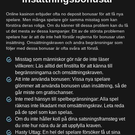
Online kasinon erbjuder ofta no deposit bonusar för att få nya
spelare. Men många spelare gör samma misstag som kan
förstöra deras roliga. Om du känner till dessa problem kan du få
ut det mesta av dessa kampanjer. Ett av de största problemen
spelare har är att de inte helt förstår reglerna för bonusar utan
insättning. Omsättningskraven och andra begränsningar som
följer med dessa bonusar är ofta svåra att förstå.
Misstag som människor gör när de inte läser
villkoren: Läs alltid det finstilta för att känna till
begränsningarna och omsättningskraven.
Att inte använda bonusen: Vissa nya spelare
glömmer att använda bonusen utan insättning, så de
går miste om gratischanser.
Inte med hänsyn till spelbegränsningar: Alla spel
räknas inte likadant mot omsättningskrav. Leta reda
på de spel som kan spelas.
Om du inte håller koll på dina satsningsframsteg vet
du inte hur nära du är att uppfylla kraven.
Hasty Uttag: En hel del spelare försöker få ut sina