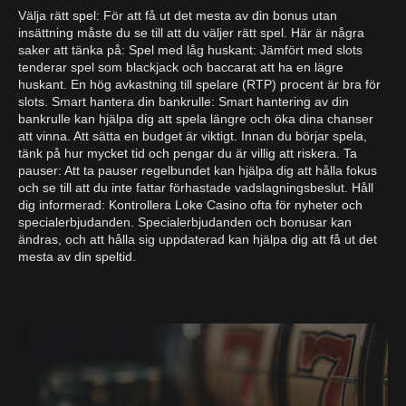
Välja rätt spel: För att få ut det mesta av din bonus utan
insättning måste du se till att du väljer rätt spel. Här är några
saker att tänka på: Spel med låg huskant: Jämfört med slots
tenderar spel som blackjack och baccarat att ha en lägre
huskant. En hög avkastning till spelare (RTP) procent är bra för
slots. Smart hantera din bankrulle: Smart hantering av din
bankrulle kan hjälpa dig att spela längre och öka dina chanser
att vinna. Att sätta en budget är viktigt. Innan du börjar spela,
tänk på hur mycket tid och pengar du är villig att riskera. Ta
pauser: Att ta pauser regelbundet kan hjälpa dig att hålla fokus
och se till att du inte fattar förhastade vadslagningsbeslut. Håll
dig informerad: Kontrollera Loke Casino ofta för nyheter och
specialerbjudanden. Specialerbjudanden och bonusar kan
ändras, och att hålla sig uppdaterad kan hjälpa dig att få ut det
mesta av din speltid.