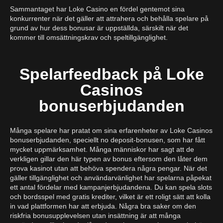
Sammantaget har Loke Casino en fördel gentemot sina
konkurrenter när det gäller att attrahera och behålla spelare på
grund av hur dess bonusar är uppställda, särskilt när det
kommer till omsättningskrav och speltillgänglighet.
Spelarfeedback på Loke
Casinos
bonuserbjudanden
Många spelare har pratat om sina erfarenheter av Loke Casinos
bonuserbjudanden, speciellt no deposit-bonusen, som har fått
mycket uppmärksamhet. Många människor har sagt att de
verkligen gillar den här typen av bonus eftersom den låter dem
prova kasinot utan att behöva spendera några pengar. När det
gäller tillgänglighet och användarvänlighet har spelarna påpekat
ett antal fördelar med kampanjerbjudandena. Du kan spela slots
och bordsspel med gratis krediter, vilket är ett roligt sätt att kolla
in vad plattformen har att erbjuda. Några bra saker om den
riskfria bonusupplevelsen utan insättning är att många