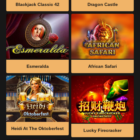
Blackjack Classic 42
Dragon Castle
Esmeralda
African Safari
Heidi At The Oktoberfest
Lucky Firecracker