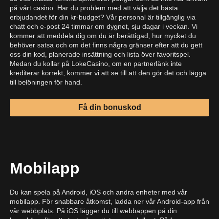
på vårt casino. Har du problem med att välja det bästa
erbjudandet för din kr-budget? Vår personal är tillgänglig via
chatt och e-post 24 timmar om dygnet, sju dagar i veckan. Vi
kommer att meddela dig om du är berättigad, hur mycket du
behöver satsa och om det finns några gränser efter att du gett
oss din kod, planerade insättning och lista över favoritspel.
Medan du kollar på LokeCasino, om en partnerlänk inte
krediterar korrekt, kommer vi att se till att den gör det och lägga
till belöningen för hand.
Få din bonuskod
Mobilapp
Du kan spela på Android, iOS och andra enheter med vår
mobilapp. För snabbare åtkomst, ladda ner vår Android-app från
vår webbplats. På iOS lägger du till webbappen på din