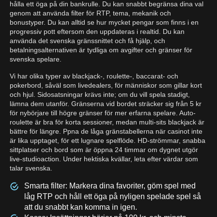
hålla ett öga på din bankrulle. Du kan snabbt begränsa dina val
genom att använda filter för RTP, tema, mekanik och
bonustyper. Du kan alltid se hur mycket pengar som finns i en
progressiv pott eftersom den uppdateras i realtid. Du kan
använda det svenska gränssnittet och få hjälp, och
betalningsalternativen är tydliga om avgifter och gränser för
svenska spelare.
Vi har olika typer av blackjack-, roulette-, baccarat- och
pokerbord, såväl som livedealers, för människor som gillar kort
och hjul. Sidosatsningar krävs inte; om du vill spela stadigt,
lämna dem utanför. Gränserna vid bordet sträcker sig från 5 kr
för nybörjare till högre gränser för mer erfarna spelare. Auto-
roulette är bra för korta sessioner, medan multi-sits blackjack är
bättre för längre. Ppna de låga gränstabellerna när casinot inte
är lika upptaget, för ett lugnare spelflöde. HD-strömmar, snabba
sittplatser och bord som är öppna 24 timmar om dygnet utgör
live-studioaction. Under hektiska kvällar, leta efter värdar som
talar svenska.
Smarta filter: Markera dina favoriter, göm spel med
låg RTP och håll ett öga på nyligen spelade spel så
att du snabbt kan komma in igen.