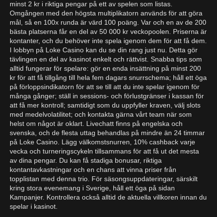
minst 2 kr i riktiga pengar på ett av spelen som listas.
Omgången med den högsta multiplikatorn används för att göra
mål, så en 100x runda är värd 100 poäng. Var och en av de 200
bästa platserna får en del av 50 000 kr veckopoolen. Priserna är
kontanter, och du behöver inte spela igenom dem för att få dem.
I lobbyn på Loke Casino kan du se din rang just nu. Detta gör
tävlingen en del av kasinot enkelt och rättvist. Snabba tips som
alltid fungerar för spelare: gör en enda insättning på minst 200
kr för att få tillgång till hela fem dagars snurrschema; håll ett öga
på förloppsindikatorn för att se till att du inte spelar igenom för
många gånger; ställ in sessions- och förlustgränser i kassan för
att få mer kontroll; samtidigt som du uppfyller kraven, välj slots
med medelvolatilitet; och kontakta gärna vårt team när som
helst om något är oklart. Livechatt finns på engelska och
svenska, och de flesta uttag behandlas på mindre än 24 timmar
på Loke Casino. Lägg välkomstsnurren, 10% cashback varje
vecka och turneringscykeln tillsammans för att få ut det mesta
av dina pengar. Du kan få stadiga bonusar, riktiga
kontantavkastningar och en chans att vinna priser från
topplistan med denna trio. För säsongsuppdateringar, särskilt
kring stora evenemang i Sverige, håll ett öga på sidan
Kampanjer. Kontrollera också alltid de aktuella villkoren innan du
spelar i kasinot.