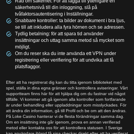
Råd om säkerhet: För att lägga till ytterligare en
säkerhetsnivå till din inloggning, slå på
tvåfaktorsautentisering i Inställningar.
Snabbare kontroller: ta bilder av dokument i bra ljus,
se till att inkludera alla fyra hörnen och se adressen.
Tydlig betalning: för att spara tid använder
insättningar och uttag samma metod så mycket som
möjligt.
Om du reser ska du inte använda ett VPN under
registrering eller verifiering för att undvika att få
platsflaggor.
Efter att ha registrerat dig kan du titta igenom biblioteket med
spel, ställa in dina egna gränser och kontrollera aviseringar. Vårt
supportteam finns här för att hjälpa dig om du fastnar vid något
tillfälle. Vi kommer att gå igenom alla kontroller som fortfarande
är under behandling eller uppladdningar som misslyckades. För
att ändra din information, gå till Profil och be om att den ändras.
På Loke Casino hanterar vi de flesta förändringar samma dag.
Om en insättning inte går igenom, prova en annan verifierad
metod eller kontakta oss för att kontrollera statusen. I Sverige
kan användare ibland få sina checkar direkt efter att ha verifierat