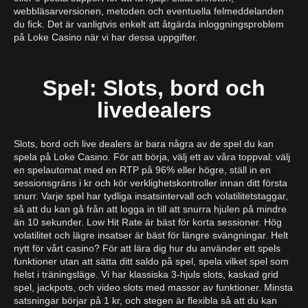
webbläsarversionen, metoden och eventuella felmeddelanden
du fick. Det är vanligtvis enkelt att åtgärda inloggningsproblem
på Loke Casino när vi har dessa uppgifter.
Spel: Slots, bord och
livedealers
Slots, bord och live dealers är bara några av de spel du kan
spela på Loke Casino. För att börja, välj ett av våra toppval: välj
en spelautomat med en RTP på 96% eller högre, ställ in en
sessionsgräns i kr och kör verklighetskontroller innan ditt första
snurr. Varje spel har tydliga insatsintervall och volatilitetstaggar,
så att du kan gå från att logga in till att snurra hjulen på mindre
än 10 sekunder. Low Hit Rate är bäst för korta sessioner. Hög
volatilitet och lägre insatser är bäst för längre svängningar. Helt
nytt för vårt casino? För att lära dig hur du använder ett spels
funktioner utan att sätta ditt saldo på spel, spela vilket spel som
helst i träningsläge. Vi har klassiska 3-hjuls slots, kaskad grid
spel, jackpots, och video slots med massor av funktioner. Minsta
satsningar börjar på 1 kr, och stegen är flexibla så att du kan