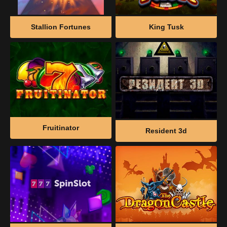
Android
Ios
Wild 888
King Tusk
Vip-program
Vip-nivåer och förmåner
Säkerhet
Ansvarsfullt spelande
Tips För En Bättre Erfarenhet
Fruitinator
Resident 3d