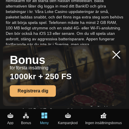
hemskärm för att starta den nästan omedelbart. Båda
alternativen låter dig logga in med ditt BankID och göra
betalningar i kr. Våra Loke Casino uppdateringar är små,
paketet laddas snabbt, och det finns inga extra steg som behövs
för att börja spela spel. Telefonen måste ha minst 2 GB RAM,
100 MB ledigt utrymme och en stabil 4G- eller Wi-Fi-anslutning.
Den bör också ha iOS 13 eller senare. Om du vill spela utan
avbrott, stäng av aggressiva batterisparare. Appen fungerar
fortfarande när du inte är i Sverige, men vissa
betalningsmetoder kan vara olika beroende på var du befinner
dig. Gränssnittet låter dig välja mellan svenska och engelska.
Bonus
för första insättning
Android
1000kr + 250 FS
Android-användare kan snabbt installera och logga in: gå till vår
Registrera dig
webbplats, tryck på Ladda ner app, bekräfta filen och sedan
tillåta installationer från denna källa när du tillfrågas. För att
använda Face ID, Touch ID eller en PIN nästa gång, öppna
appen och välj BankID eller e-postinloggning.
App
Bonus
Meny
Kampanjkod
Ingen insättningsbonus
Ios