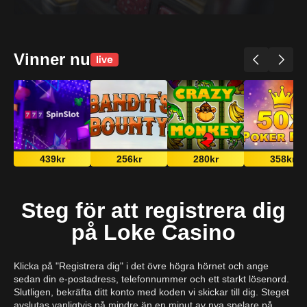
Vinner nu
439kr
256kr
280kr
358kr
Steg för att registrera dig
på Loke Casino
Klicka på "Registrera dig" i det övre högra hörnet och ange
sedan din e-postadress, telefonnummer och ett starkt lösenord.
Slutligen, bekräfta ditt konto med koden vi skickar till dig. Steget
avslutas vanligtvis på mindre än en minut av nya spelare på