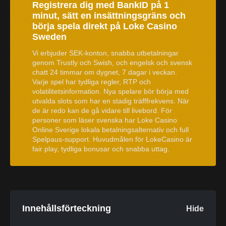
Registrera dig med BankID på 1
minut, sätt en insättningsgräns och
börja spela direkt på Loke Casino
Sweden
Vi erbjuder SEK-konton, snabba utbetalningar
genom Trustly och Swish, och engelsk och svensk
chatt 24 timmar om dygnet, 7 dagar i veckan.
Varje spel har tydliga regler, RTP och
volatilitetsinformation. Nya spelare bör börja med
utvalda slots som har en stadig träfffrekvens. När
de är redo kan de gå vidare till livebord. För
personer som läser svenska har Loke Casino
Online Sverige lokala betalningsalternativ och full
Spelpaus-support. Huvudmålen för LokeCasino är
fair play, tydliga bonusar och snabba uttag.
Innehållsförteckning
Hide