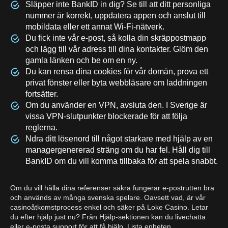
Släpper inte BankID in dig? Se till att ditt personliga
nummer är korrekt, uppdatera appen och anslut till
mobildata eller ett annat Wi-Fi-nätverk.
Du fick inte vår e-post, så kolla din skräppostmapp
och lägg till vår adress till dina kontakter. Glöm den
gamla länken och be om en ny.
Du kan rensa dina cookies för vår domän, prova ett
privat fönster eller byta webbläsare om laddningen
fortsätter.
Om du använder en VPN, avsluta den. I Sverige är
vissa VPN-slutpunkter blockerade för att följa
reglerna.
Ndra ditt lösenord till något starkare med hjälp av en
managergenererad sträng om du har fel. Håll dig till
BankID om du vill komma tillbaka för att spela snabbt.
Om du vill hålla dina referenser säkra fungerar e-postrutten bra
och används av många svenska spelare. Oavsett vad, är vår
casinoåtkomstprocess enkel och säker på Loke Casino. Letar
du efter hjälp just nu? Från Hjälp-sektionen kan du livechatta
eller e-posta support för att få hjälp. Lista enheten,