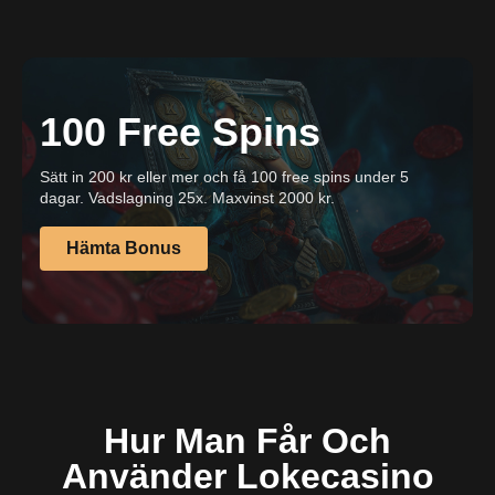
100 Free Spins
Sätt in 200 kr eller mer och få 100 free spins under 5
dagar. Vadslagning 25x. Maxvinst 2000 kr.
Hämta Bonus
Hur Man Får Och
Använder Lokecasino