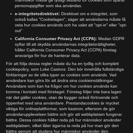
människor måste ge tydligt tillstånd för cookies som spårar
personuppgifter som ska användas.
e-integritetsdirektivet:
Direktivet om e-integritet, som
också kallas "Cookielagen", säger att användarna måste få
veta hur cookies används och ha valet att "opt-in" eller "opt-
out"
California Consumer Privacy Act (CCPA):
Medan GDPR
syftar till att skydda användarnas integritetsrättigheter,
håller California Consumer Privacy Act (CCPA) företag
ansvariga för hur de hanterar data.
För att följa dessa regler måste du ha en tydlig och komplett
cookiepolicy, som Loke Casinos. Den bör innehålla fullständiga
förklaringar av de olika typer av cookies som används. Vad
användare kan göra för att ändra sina cookieinställningar.
Användare som kan ha frågor om hur cookies används kan
komma i kontakt med företaget. Företag följer inte bara lagen
när det gäller cookies, utan de bygger också förtroende och
öppenhet med sina användare. Prestandacookies är mycket
viktiga för onlineplattformar, som kasinon, eftersom de gör
användarupplevelsen bättre och gör att webbplatsen fungerar
bättre. Dessa cookies håller reda på hur människor använder
webbplatsen, vilket låter ägarna ta reda på hur man gör den
bättre genom att studera hur människor använder den.