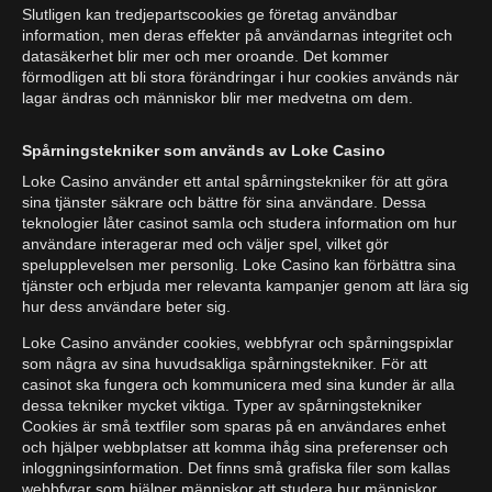
Slutligen kan tredjepartscookies ge företag användbar
information, men deras effekter på användarnas integritet och
datasäkerhet blir mer och mer oroande. Det kommer
förmodligen att bli stora förändringar i hur cookies används när
lagar ändras och människor blir mer medvetna om dem.
Spårningstekniker som används av Loke Casino
Loke Casino använder ett antal spårningstekniker för att göra
sina tjänster säkrare och bättre för sina användare. Dessa
teknologier låter casinot samla och studera information om hur
användare interagerar med och väljer spel, vilket gör
spelupplevelsen mer personlig. Loke Casino kan förbättra sina
tjänster och erbjuda mer relevanta kampanjer genom att lära sig
hur dess användare beter sig.
Loke Casino använder cookies, webbfyrar och spårningspixlar
som några av sina huvudsakliga spårningstekniker. För att
casinot ska fungera och kommunicera med sina kunder är alla
dessa tekniker mycket viktiga. Typer av spårningstekniker
Cookies är små textfiler som sparas på en användares enhet
och hjälper webbplatser att komma ihåg sina preferenser och
inloggningsinformation. Det finns små grafiska filer som kallas
webbfyrar som hjälper människor att studera hur människor