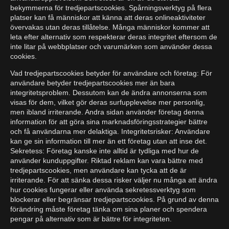
bekymmerna för tredjepartscookies. Spårningsverktyg på flera
platser kan få människor att känna att deras onlineaktiviteter
övervakas utan deras tillåtelse. Många människor kommer att
leta efter alternativ som respekterar deras integritet eftersom de
inte litar på webbplatser och varumärken som använder dessa
cookies.
Vad tredjepartscookies betyder för användare och företag: För
användare betyder tredjepartscookies mer än bara
integritetsproblem. Dessutom kan de ändra annonserna som
visas för dem, vilket gör deras surfupplevelse mer personlig,
men ibland irriterande. Andra sidan använder företag denna
information för att göra sina marknadsföringsstrategier bättre
och få användarna mer delaktiga. Integritetsrisker: Användare
kan ge sin information till mer än ett företag utan att inse det.
Sekretess: Företag kanske inte alltid är tydliga med hur de
använder kunduppgifter. Riktad reklam kan vara bättre med
tredjepartscookies, men användare kan tycka att de är
irriterande. För att sänka dessa risker väljer nu många att ändra
hur cookies fungerar eller använda sekretessverktyg som
blockerar eller begränsar tredjepartscookies. På grund av denna
förändring måste företag tänka om sina planer och spendera
pengar på alternativ som är bättre för integriteten.