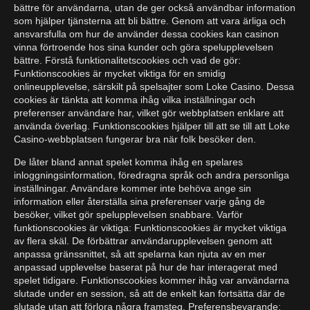
bättre för användarna, utan de ger också användbar information
som hjälper tjänsterna att bli bättre. Genom att vara ärliga och
ansvarsfulla om hur de använder dessa cookies kan casinon
vinna förtroende hos sina kunder och göra spelupplevelsen
bättre. Förstå funktionalitetscookies och vad de gör:
Funktionscookies är mycket viktiga för en smidig
onlineupplevelse, särskilt på spelsajter som Loke Casino. Dessa
cookies är tänkta att komma ihåg vilka inställningar och
preferenser användare har, vilket gör webbplatsen enklare att
använda överlag. Funktionscookies hjälper till att se till att Loke
Casino-webbplatsen fungerar bra när folk besöker den.
De låter bland annat spelet komma ihåg en spelares
inloggningsinformation, föredragna språk och andra personliga
inställningar. Användare kommer inte behöva ange sin
information eller återställa sina preferenser varje gång de
besöker, vilket gör spelupplevelsen snabbare. Varför
funktionscookies är viktiga: Funktionscookies är mycket viktiga
av flera skäl. De förbättrar användarupplevelsen genom att
anpassa gränssnittet, så att spelarna kan njuta av en mer
anpassad upplevelse baserat på hur de har interagerat med
spelet tidigare. Funktionscookies kommer ihåg var användarna
slutade under en session, så att de enkelt kan fortsätta där de
slutade utan att förlora några framsteg. Preferensbevarande: