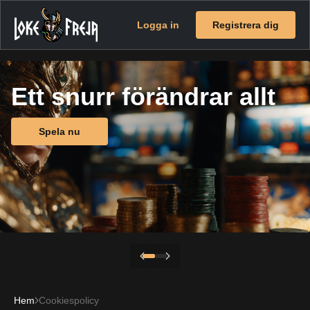
Logga in
Registrera dig
Ett snurr förändrar allt
Spela nu
Hem
Cookiespolicy